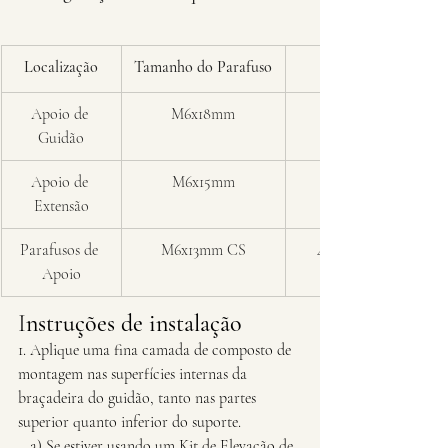
Localização
Tamanho do Parafuso
Apoio de 
M6x18mm
Guidão
Apoio de 
M6x15mm
Extensão
Parafusos de 
M6x13mm CS
4.7Nm (42 inlbf)
Apoio
I
nstruções de instalação  
1. Aplique uma fina camada de composto de 
montagem nas superfícies internas da 
braçadeira do guidão, tanto nas partes 
superior quanto inferior do suporte.
   a) Se estiver usando um Kit de Elevação de 