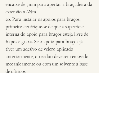
encaixe de 5mm para apertar a braçadeira da 
extensão a 6Nm.
20. Para instalar os apoios para braços, 
primeiro certifique-se de que a superfície 
interna do apoio para braços esteja livre de 
fiapos e graxa. Se o apoio para braços já 
tiver um adesivo de velcro aplicado 
anteriormente, o resíduo deve ser removido 
mecanicamente ou com um solvente à base 
de cítricos.
21. Antes de aplicar o adesivo de velcro, você 
pode optar por limpar a superfície com 
álcool isopropílico para garantir uma boa 
adesão. Remova a parte traseira do adesivo 
de velcro e aplique-o no apoio para braços, 
alisando o adesivo para garantir que não 
haja bolhas de ar presas sob ele.
22. Deixe o adesivo curar por 24 horas antes 
de usar.