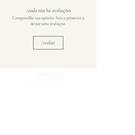
Ainda não há avaliações
Compartilhe sua opinião. Seja o primeiro a
deixar uma avaliação.
Avaliar
SUPORTE
Fale Conosco
Registro de Garantia
Política de Garantia
Política de Troca e Devolução
EMPRESA