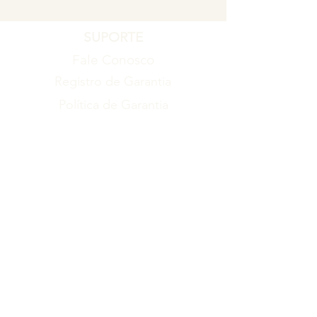
SUPORTE
Fale Conosco
Registro de Garantia
Política de Garantia
Política de Troca e Devolução
EMPRESA
Blog
Sobre nós
Torne-se um revendedor
ITENS
Produtos
Catálogo