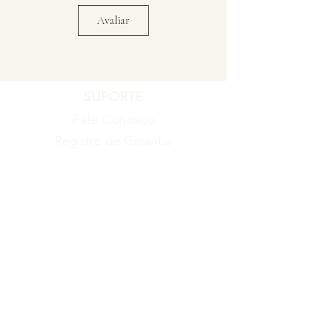
Avaliar
SUPORTE
Fale Conosco
Registro de Garantia
Política de Garantia
Política de Troca e Devolução
EMPRESA
Blog
Sobre nós
Torne-se um revendedor
ITENS