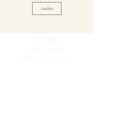
Avaliar
SUPORTE
Fale Conosco
Registro de Garantia
Política de Garantia
Política de Troca e Devolução
EMPRESA
Blog
Sobre nós
Torne-se um revendedor
ITENS