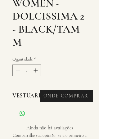
WOMEN -
DOLCISSIMA 2
- BLACK/TAM
M
Quantidade
*
VESTUARIO - LUVAS
ONDE COMPRAR
Ainda não há avaliações
Compartilhe sua opinião. Seja o primeiro a