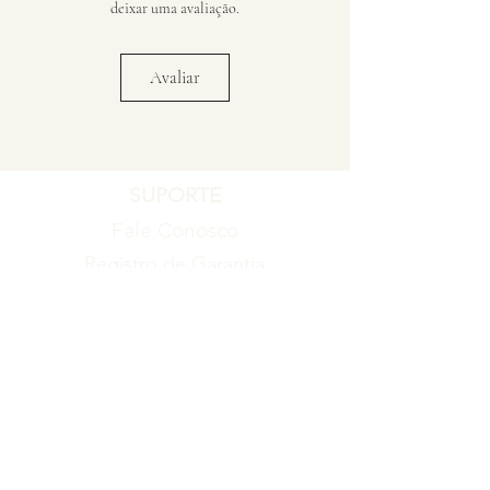
deixar uma avaliação.
Avaliar
SUPORTE
Fale Conosco
Registro de Garantia
Política de Garantia
Política de Troca e Devolução
EMPRESA
Blog
Sobre nós
Torne-se um revendedor