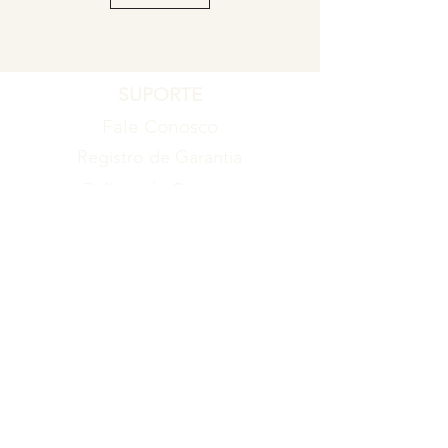
SUPORTE
Fale Conosco
Registro de Garantia
Política de Garantia
Política de Troca e Devolução
EMPRESA
Blog
Sobre nós
Torne-se um revendedor
ITENS
Produtos