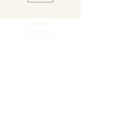
SUPORTE
Fale Conosco
Registro de Garantia
Política de Garantia
Política de Troca e Devolução
EMPRESA
Blog
Sobre nós
Torne-se um revendedor
ITENS
Produtos