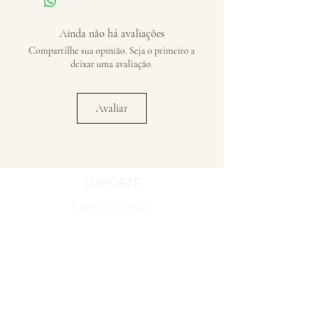
Ainda não há avaliações
Compartilhe sua opinião. Seja o primeiro a
deixar uma avaliação.
Avaliar
SUPORTE
Fale Conosco
Registro de Garantia
Política de Garantia
Política de Troca e Devolução
EMPRESA