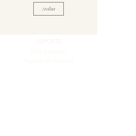
Avaliar
SUPORTE
Fale Conosco
Registro de Garantia
Política de Garantia
Política de Troca e Devolução
EMPRESA
Blog
Sobre nós
Torne-se um revendedor
ITENS