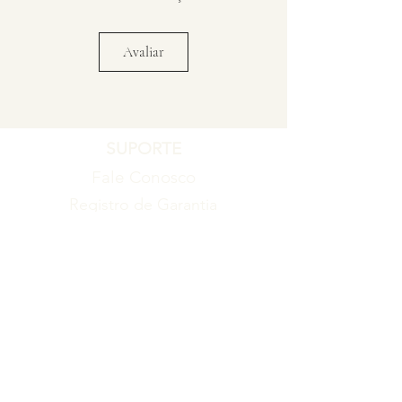
Avaliar
SUPORTE
Fale Conosco
Registro de Garantia
Política de Garantia
Política de Troca e Devolução
EMPRESA
Blog
Sobre nós
Torne-se um revendedor