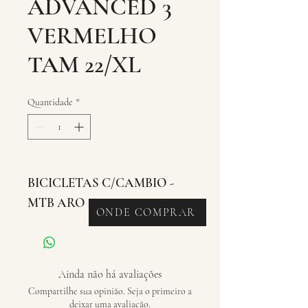
ADVANCED 3
VERMELHO
TAM 22/XL
Quantidade
*
BICICLETAS C/CAMBIO - 
MTB ARO 27.5
ONDE COMPRAR
Ainda não há avaliações
Compartilhe sua opinião. Seja o primeiro a
deixar uma avaliação.