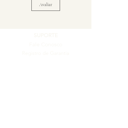
Avaliar
SUPORTE
Fale Conosco
Registro de Garantia
Política de Garantia
Política de Troca e Devolução
EMPRESA
Blog
Sobre nós
Torne-se um revendedor
ITENS