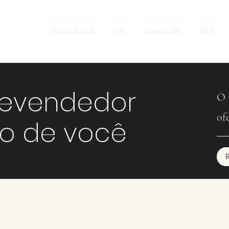
Página inicial
B2B
Revendedor
Blog
revendedor
O 
of
mo de você