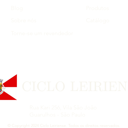
Blog
Produtos
Sobre nós
Catálogo
Torne-se um revendedor
Rua Kari 256, Vila São João
Guarulhos - São Paulo
© Copyright 2024 Ciclo Leiriense. Todos os direitos reservados.