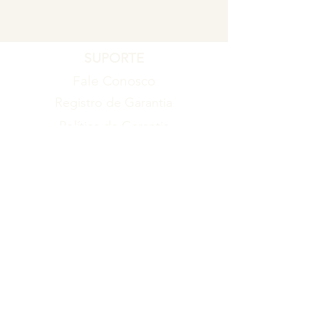
SUPORTE
Fale Conosco
Registro de Garantia
Política de Garantia
Política de Troca e Devolução
EMPRESA
Blog
Sobre nós
Torne-se um revendedor
ITENS
Produtos