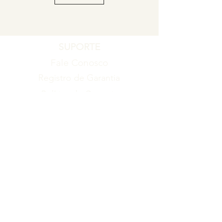
SUPORTE
Fale Conosco
Registro de Garantia
Política de Garantia
Política de Troca e Devolução
EMPRESA
Blog
Sobre nós
Torne-se um revendedor
ITENS
Produtos