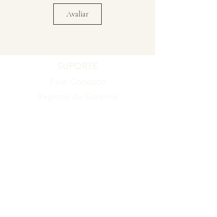
Avaliar
SUPORTE
Fale Conosco
Registro de Garantia
Política de Garantia
Política de Troca e Devolução
EMPRESA
Blog
Sobre nós
Torne-se um revendedor
ITENS