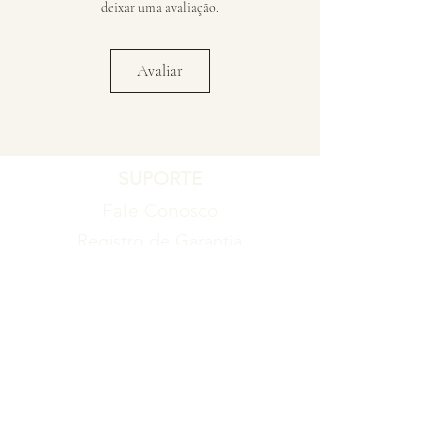
deixar uma avaliação.
Avaliar
SUPORTE
Fale Conosco
Registro de Garantia
Política de Garantia
Política de Troca e Devolução
EMPRESA
Blog
Sobre nós
Torne-se um revendedor