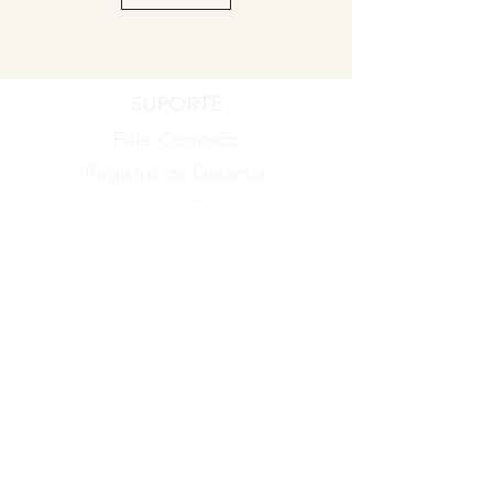
SUPORTE
Fale Conosco
Registro de Garantia
Política de Garantia
Política de Troca e Devolução
EMPRESA
Blog
Sobre nós
Torne-se um revendedor
ITENS
Produtos