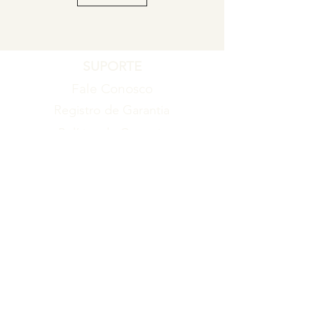
SUPORTE
Fale Conosco
Registro de Garantia
Política de Garantia
Política de Troca e Devolução
EMPRESA
Blog
Sobre nós
Torne-se um revendedor
ITENS
Produtos