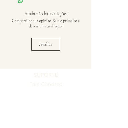
Ainda não há avaliações
Compartilhe sua opinião. Seja o primeiro a
deixar uma avaliação.
Avaliar
SUPORTE
Fale Conosco
Registro de Garantia
Política de Garantia
Política de Troca e Devolução
EMPRESA