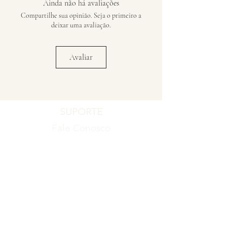
Ainda não há avaliações
Compartilhe sua opinião. Seja o primeiro a
deixar uma avaliação.
Avaliar
SUPORTE
Fale Conosco
Registro de Garantia
Política de Garantia
Política de Troca e Devolução
EMPRESA
Blog