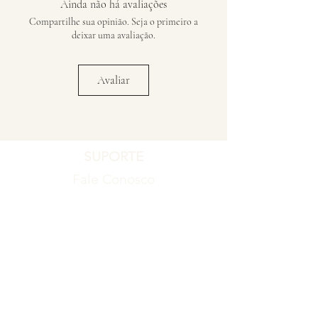
Ainda não há avaliações
Compartilhe sua opinião. Seja o primeiro a
deixar uma avaliação.
Avaliar
SUPORTE
Fale Conosco
Registro de Garantia
Política de Garantia
Política de Troca e Devolução
EMPRESA
Blog