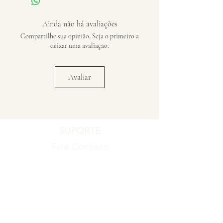
Ainda não há avaliações
Compartilhe sua opinião. Seja o primeiro a
deixar uma avaliação.
Avaliar
SUPORTE
Fale Conosco
Registro de Garantia
Política de Garantia
Política de Troca e Devolução
EMPRESA