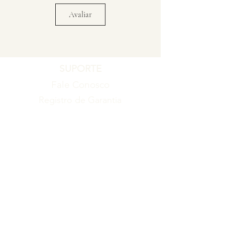
Avaliar
SUPORTE
Fale Conosco
Registro de Garantia
Política de Garantia
Política de Troca e Devolução
EMPRESA
Blog
Sobre nós
Torne-se um revendedor
ITENS