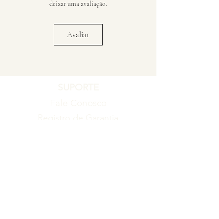
deixar uma avaliação.
Avaliar
SUPORTE
Fale Conosco
Registro de Garantia
Política de Garantia
Política de Troca e Devolução
EMPRESA
Blog
Sobre nós
Torne-se um revendedor