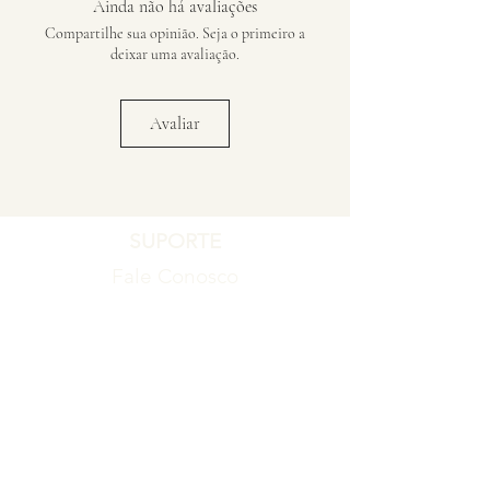
Ainda não há avaliações
Compartilhe sua opinião. Seja o primeiro a
deixar uma avaliação.
Avaliar
SUPORTE
Fale Conosco
Registro de Garantia
Política de Garantia
Política de Troca e Devolução
EMPRESA
Blog