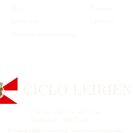
Blog
Produtos
Sobre nós
Catálogo
Torne-se um revendedor
Rua Kari 256, Vila São João
Guarulhos - São Paulo
© Copyright 2024 Ciclo Leiriense. Todos os direitos reservados.