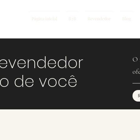
Página inicial
B2B
Revendedor
Blog
revendedor
O 
of
mo de você