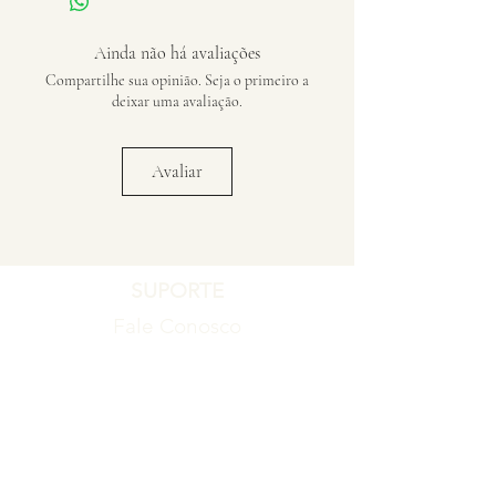
Ainda não há avaliações
Compartilhe sua opinião. Seja o primeiro a
deixar uma avaliação.
Avaliar
SUPORTE
Fale Conosco
Registro de Garantia
Política de Garantia
Política de Troca e Devolução
EMPRESA