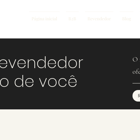
Página inicial
B2B
Revendedor
Blog
revendedor
O 
of
mo de você