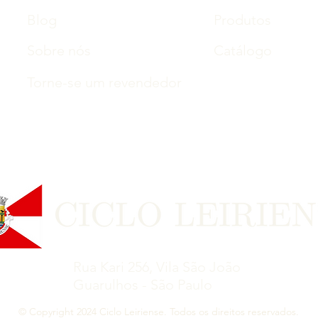
Blog
Produtos
Sobre nós
Catálogo
Torne-se um revendedor
Rua Kari 256, Vila São João
Guarulhos - São Paulo
© Copyright 2024 Ciclo Leiriense. Todos os direitos reservados.