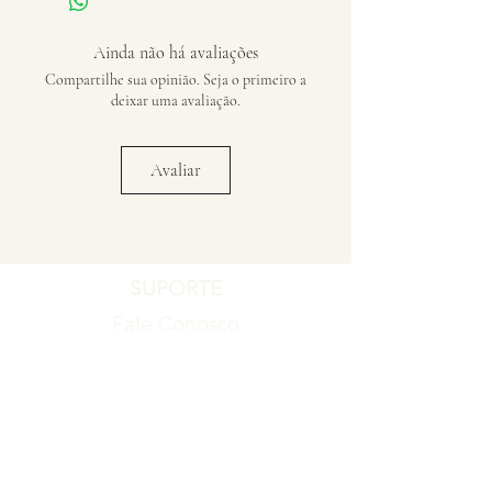
Ainda não há avaliações
Compartilhe sua opinião. Seja o primeiro a
deixar uma avaliação.
Avaliar
SUPORTE
Fale Conosco
Registro de Garantia
Política de Garantia
Política de Troca e Devolução
EMPRESA