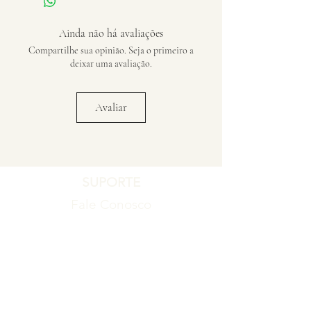
Ainda não há avaliações
Compartilhe sua opinião. Seja o primeiro a
deixar uma avaliação.
Avaliar
SUPORTE
Fale Conosco
Registro de Garantia
Política de Garantia
Política de Troca e Devolução
EMPRESA