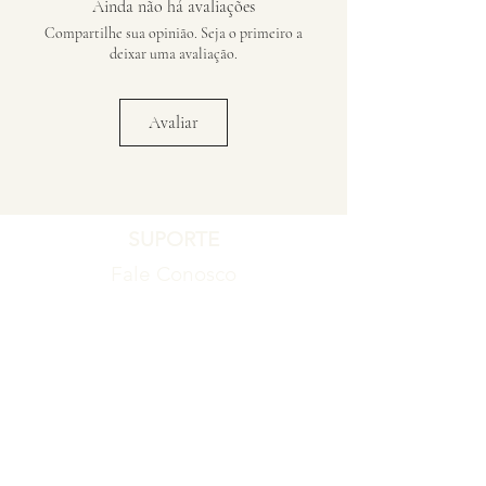
Ainda não há avaliações
Compartilhe sua opinião. Seja o primeiro a
deixar uma avaliação.
Avaliar
SUPORTE
Fale Conosco
Registro de Garantia
Política de Garantia
Política de Troca e Devolução
EMPRESA
Blog