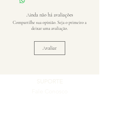
Ainda não há avaliações
Compartilhe sua opinião. Seja o primeiro a
deixar uma avaliação.
Avaliar
SUPORTE
Fale Conosco
Registro de Garantia
Política de Garantia
Política de Troca e Devolução
EMPRESA