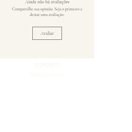
Ainda não há avaliações
Compartilhe sua opinião. Seja o primeiro a
deixar uma avaliação.
Avaliar
SUPORTE
Fale Conosco
Registro de Garantia
Política de Garantia
Política de Troca e Devolução
EMPRESA
Blog