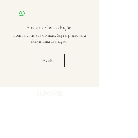
Ainda não há avaliações
Compartilhe sua opinião. Seja o primeiro a
deixar uma avaliação.
Avaliar
SUPORTE
Fale Conosco
Registro de Garantia
Política de Garantia
Política de Troca e Devolução