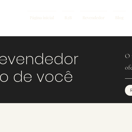
Página inicial
B2B
Revendedor
Blog
revendedor
O 
of
mo de você