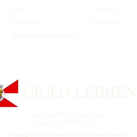
Blog
Produtos
Sobre nós
Catálogo
Torne-se um revendedor
Rua Kari 256, Vila São João
Guarulhos - São Paulo
© Copyright 2024 Ciclo Leiriense. Todos os direitos reservados.