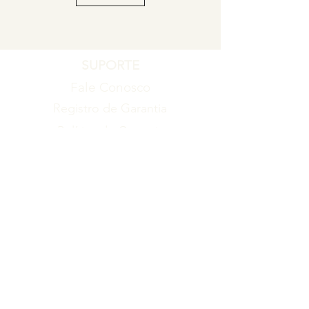
SUPORTE
Fale Conosco
Registro de Garantia
Política de Garantia
Política de Troca e Devolução
EMPRESA
Blog
Sobre nós
Torne-se um revendedor
ITENS
Produtos