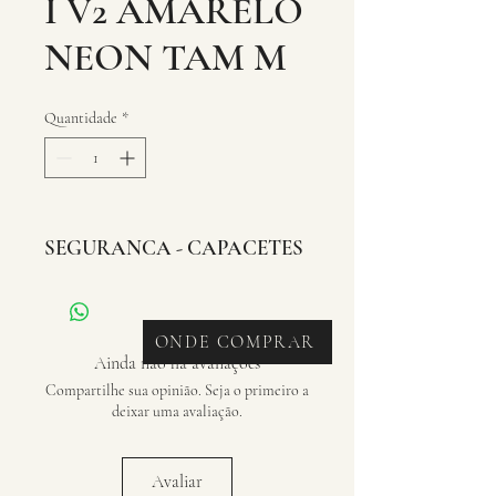
I V2 AMARELO
NEON TAM M
Quantidade
*
SEGURANCA - CAPACETES
ONDE COMPRAR
Ainda não há avaliações
Compartilhe sua opinião. Seja o primeiro a
deixar uma avaliação.
Avaliar