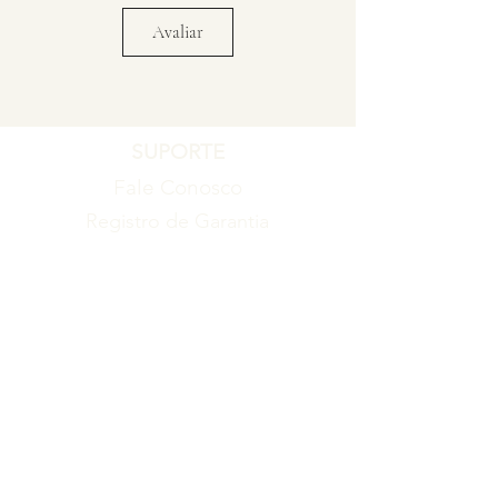
Avaliar
SUPORTE
Fale Conosco
Registro de Garantia
Política de Garantia
Política de Troca e Devolução
EMPRESA
Blog
Sobre nós
Torne-se um revendedor
ITENS