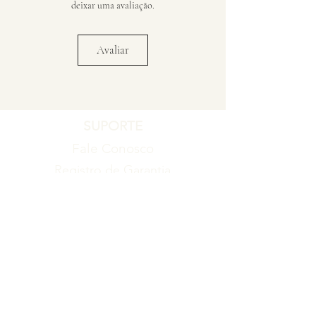
deixar uma avaliação.
Avaliar
SUPORTE
Fale Conosco
Registro de Garantia
Política de Garantia
Política de Troca e Devolução
EMPRESA
Blog
Sobre nós
Torne-se um revendedor