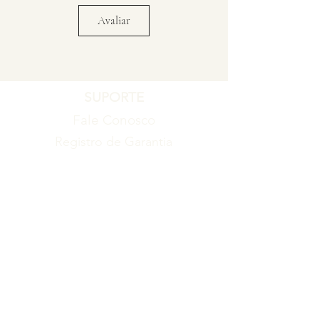
Avaliar
SUPORTE
Fale Conosco
Registro de Garantia
Política de Garantia
Política de Troca e Devolução
EMPRESA
Blog
Sobre nós
Torne-se um revendedor
ITENS