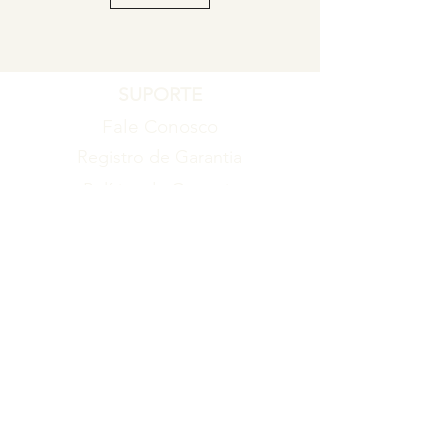
SUPORTE
Fale Conosco
Registro de Garantia
Política de Garantia
Política de Troca e Devolução
EMPRESA
Blog
Sobre nós
Torne-se um revendedor
ITENS
Produtos