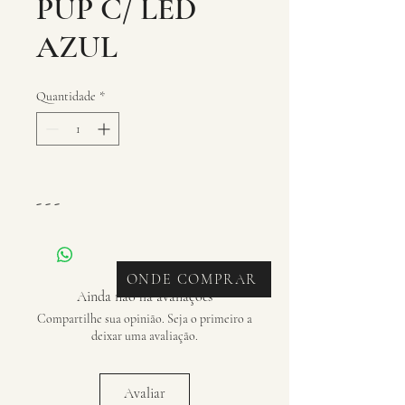
PUP C/ LED
AZUL
Quantidade
*
- - -
ONDE COMPRAR
Ainda não há avaliações
Compartilhe sua opinião. Seja o primeiro a
deixar uma avaliação.
Avaliar