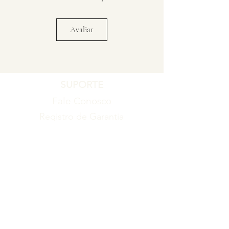
Avaliar
SUPORTE
Fale Conosco
Registro de Garantia
Política de Garantia
Política de Troca e Devolução
EMPRESA
Blog
Sobre nós
Torne-se um revendedor