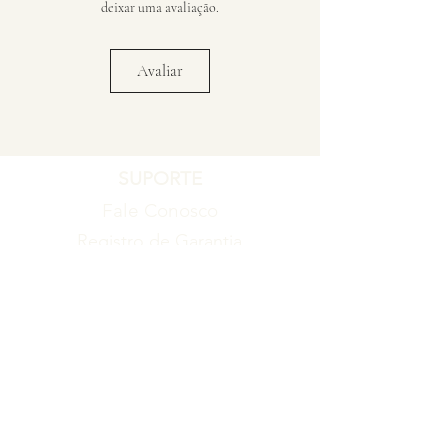
deixar uma avaliação.
Avaliar
SUPORTE
Fale Conosco
Registro de Garantia
Política de Garantia
Política de Troca e Devolução
EMPRESA
Blog
Sobre nós
Torne-se um revendedor