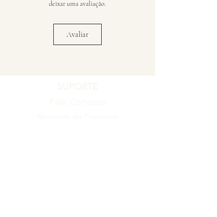
deixar uma avaliação.
Avaliar
SUPORTE
Fale Conosco
Registro de Garantia
Política de Garantia
Política de Troca e Devolução
EMPRESA
Blog
Sobre nós
Torne-se um revendedor