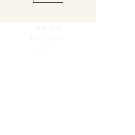
SUPORTE
Fale Conosco
Registro de Garantia
Política de Garantia
Política de Troca e Devolução
EMPRESA
Blog
Sobre nós
Torne-se um revendedor
ITENS
Produtos