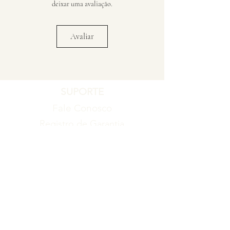
deixar uma avaliação.
Avaliar
SUPORTE
Fale Conosco
Registro de Garantia
Política de Garantia
Política de Troca e Devolução
EMPRESA
Blog
Sobre nós
Torne-se um revendedor