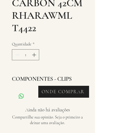
CARBON 42CM
RHARAWML
T4422
Quantidade
*
COMPONENTES - CLIPS
ONDE COMPRAR
Ainda não há avaliações
Compartilhe sua opinião. Seja o primeiro a
deixar uma avaliação.