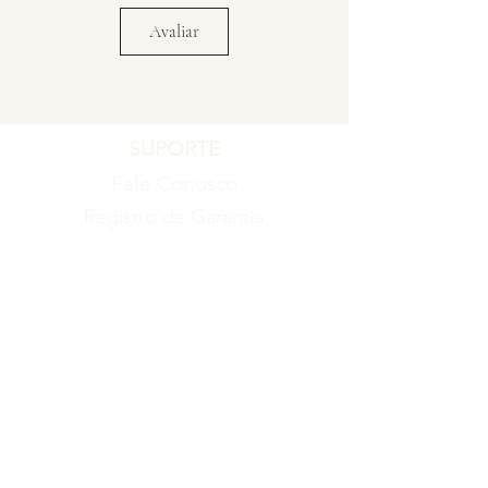
Avaliar
SUPORTE
Fale Conosco
Registro de Garantia
Política de Garantia
Política de Troca e Devolução
EMPRESA
Blog
Sobre nós
Torne-se um revendedor
ITENS