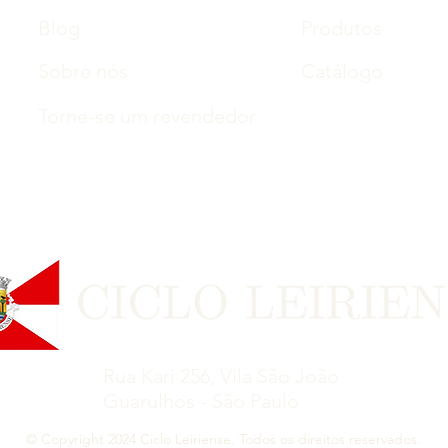
Blog
Produtos
Sobre nós
Catálogo
Torne-se um revendedor
Rua Kari 256, Vila São João
Guarulhos - São Paulo
© Copyright 2024 Ciclo Leiriense. Todos os direitos reservados.