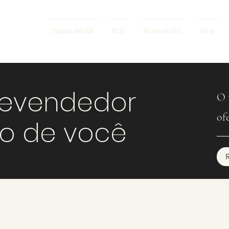
Página inicial
B2B
Revendedor
Blog
revendedor
O 
of
mo de você