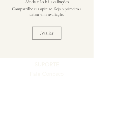
Ainda não há avaliações
Compartilhe sua opinião. Seja o primeiro a
deixar uma avaliação.
Avaliar
SUPORTE
Fale Conosco
Registro de Garantia
Política de Garantia
Política de Troca e Devolução
EMPRESA
Blog