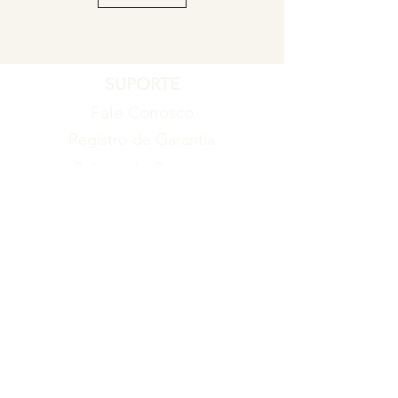
SUPORTE
Fale Conosco
Registro de Garantia
Política de Garantia
Política de Troca e Devolução
EMPRESA
Blog
Sobre nós
Torne-se um revendedor
ITENS
Produtos